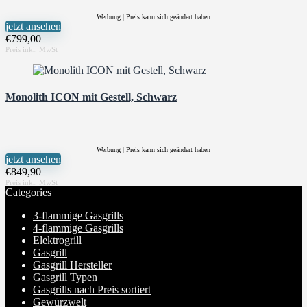
Werbung | Preis kann sich geändert haben
jetzt ansehen
€
799,00
Monolith ICON mit Gestell, Schwarz
Werbung | Preis kann sich geändert haben
jetzt ansehen
€
849,90
Categories
3-flammige Gasgrills
4-flammige Gasgrills
Elektrogrill
Gasgrill
Gasgrill Hersteller
Gasgrill Typen
Gasgrills nach Preis sortiert
Gewürzwelt