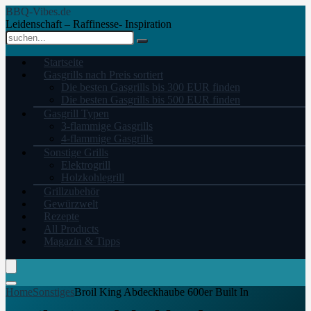
BBQ-Vibes.de
Leidenschaft – Raffinesse- Inspiration
Startseite
Gasgrills nach Preis sortiert
Die besten Gasgrills bis 300 EUR finden
Die besten Gasgrills bis 500 EUR finden
Gasgrill Typen
3-flammige Gasgrills
4-flammige Gasgrills
Sonstige Grills
Elektrogrill
Holzkohlegrill
Grillzubehör
Gewürzwelt
Rezepte
All Products
Magazin & Tipps
Home
Sonstiges
Broil King Abdeckhaube 600er Built In