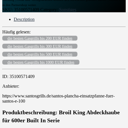
in den Partnershop weiter.
SKU:
35100571409
Category:
Sonstiges
Description
Häufig gelesen:
die besten Gasgrills bis 200 EUR finden
die besten Gasgrills bis 300 EUR finden
die besten Gasgrills bis 500 EUR finden
die besten Gasgrills bis 1000 EUR finden
ID: 35100571409
Anbieter:
https://www.santosgrills.de/santos-plancha-einsatzpfanne-fuer-
santos-e-100
Produktbeschreibung: Broil King Abdeckhaube
für 600er Built In Serie