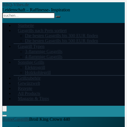
BBQ-Vibes.de
Leidenschaft – Raffinesse- Inspiration
Startseite
Gasgrills nach Preis sortiert
Die besten Gasgrills bis 300 EUR finden
Die besten Gasgrills bis 500 EUR finden
Gasgrill Typen
3-flammige Gasgrills
4-flammige Gasgrills
Sonstige Grills
Elektrogrill
Holzkohlegrill
Grillzubehör
Gewürzwelt
Rezepte
All Products
Magazin & Tipps
Home
Gasgrills
Broil King Crown 440