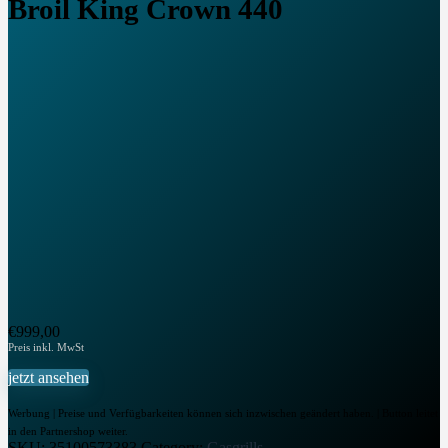
Broil King Crown 440
€
999,00
jetzt ansehen
Werbung | Preise und Verfügbarkeiten können sich inzwischen geändert haben. | Button leitet
in den Partnershop weiter.
SKU:
35100573383
Category:
Gasgrills