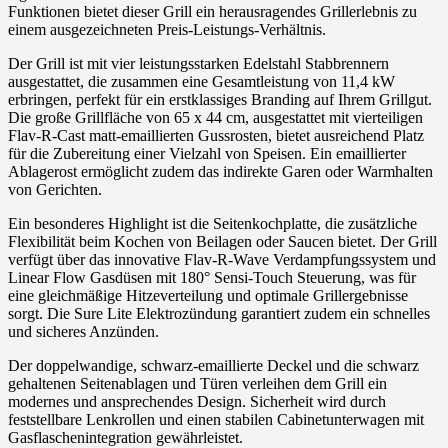
Funktionen bietet dieser Grill ein herausragendes Grillerlebnis zu
einem ausgezeichneten Preis-Leistungs-Verhältnis.
Der Grill ist mit vier leistungsstarken Edelstahl Stabbrennern
ausgestattet, die zusammen eine Gesamtleistung von 11,4 kW
erbringen, perfekt für ein erstklassiges Branding auf Ihrem Grillgut.
Die große Grillfläche von 65 x 44 cm, ausgestattet mit vierteiligen
Flav-R-Cast matt-emaillierten Gussrosten, bietet ausreichend Platz
für die Zubereitung einer Vielzahl von Speisen. Ein emaillierter
Ablagerost ermöglicht zudem das indirekte Garen oder Warmhalten
von Gerichten.
Ein besonderes Highlight ist die Seitenkochplatte, die zusätzliche
Flexibilität beim Kochen von Beilagen oder Saucen bietet. Der Grill
verfügt über das innovative Flav-R-Wave Verdampfungssystem und
Linear Flow Gasdüsen mit 180° Sensi-Touch Steuerung, was für
eine gleichmäßige Hitzeverteilung und optimale Grillergebnisse
sorgt. Die Sure Lite Elektrozündung garantiert zudem ein schnelles
und sicheres Anzünden.
Der doppelwandige, schwarz-emaillierte Deckel und die schwarz
gehaltenen Seitenablagen und Türen verleihen dem Grill ein
modernes und ansprechendes Design. Sicherheit wird durch
feststellbare Lenkrollen und einen stabilen Cabinetunterwagen mit
Gasflaschenintegration gewährleistet.