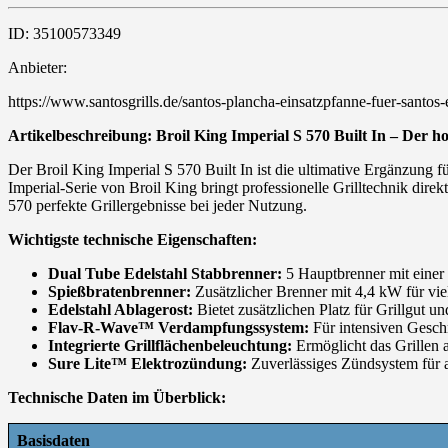
ID: 35100573349
Anbieter:
https://www.santosgrills.de/santos-plancha-einsatzpfanne-fuer-santos
Artikelbeschreibung: Broil King Imperial S 570 Built In – Der 
Der Broil King Imperial S 570 Built In ist die ultimative Ergänzung 
Imperial-Serie von Broil King bringt professionelle Grilltechnik direk
570 perfekte Grillergebnisse bei jeder Nutzung.
Wichtigste technische Eigenschaften:
Dual Tube Edelstahl Stabbrenner:
5 Hauptbrenner mit einer 
Spießbratenbrenner:
Zusätzlicher Brenner mit 4,4 kW für viel
Edelstahl Ablagerost:
Bietet zusätzlichen Platz für Grillgut u
Flav-R-Wave™ Verdampfungssystem:
Für intensiven Gesch
Integrierte Grillflächenbeleuchtung:
Ermöglicht das Grillen a
Sure Lite™ Elektrozündung:
Zuverlässiges Zündsystem für al
Technische Daten im Überblick:
Basisdaten