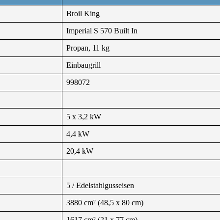
Broil King
Imperial S 570 Built In
Propan, 11 kg
Einbaugrill
998072
5 x 3,2 kW
4,4 kW
20,4 kW
5 / Edelstahlgusseisen
3880 cm² (48,5 x 80 cm)
1617 cm² (21 x 77 cm)