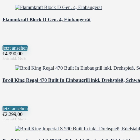
Flammkraft Block D Gen. 4, Einbaugerät
jetzt ansehen
€
4.990,00
Broil King Regal 470 Built In Einbaugrill inkl. Drehspieß, Schw
jetzt ansehen
€
2.299,00