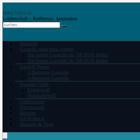
BBQ-Vibes.de
Leidenschaft – Raffinesse- Inspiration
Startseite
Gasgrills nach Preis sortiert
Die besten Gasgrills bis 300 EUR finden
Die besten Gasgrills bis 500 EUR finden
Gasgrill Typen
3-flammige Gasgrills
4-flammige Gasgrills
Sonstige Grills
Elektrogrill
Holzkohlegrill
Grillzubehör
Gewürzwelt
Rezepte
All Products
Magazin & Tipps