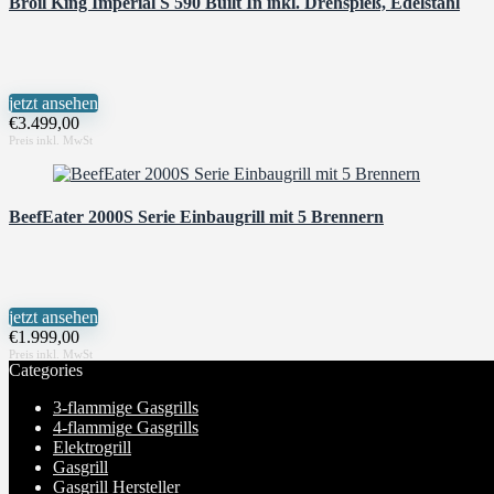
Broil King Imperial S 590 Built In inkl. Drehspieß, Edelstahl
jetzt ansehen
€
3.499,00
BeefEater 2000S Serie Einbaugrill mit 5 Brennern
jetzt ansehen
€
1.999,00
Categories
3-flammige Gasgrills
4-flammige Gasgrills
Elektrogrill
Gasgrill
Gasgrill Hersteller