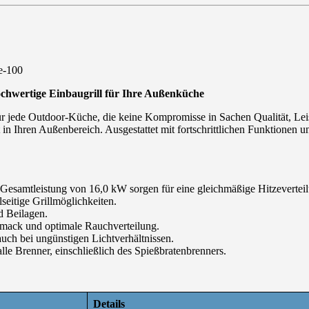
-e-100
hochwertige Einbaugrill für Ihre Außenküche
für jede Outdoor-Küche, die keine Kompromisse in Sachen Qualität, Lei
t in Ihren Außenbereich. Ausgestattet mit fortschrittlichen Funktionen u
Gesamtleistung von 16,0 kW sorgen für eine gleichmäßige Hitzevertei
seitige Grillmöglichkeiten.
nd Beilagen.
mack und optimale Rauchverteilung.
uch bei ungünstigen Lichtverhältnissen.
le Brenner, einschließlich des Spießbratenbrenners.
Details