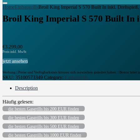
Home
Einbaugrills
Broil King Imperial S 570 Built In inkl. Drehspieß,
Broil King Imperial S 570 Built In 
€
3.299,00
jetzt ansehen
Werbung | Preise und Verfügbarkeiten können sich inzwischen geändert haben. | Button leitet i
SKU:
35100573349
Category:
Einbaugrills
Description
Häufig gelesen:
die besten Gasgrills bis 200 EUR finden
die besten Gasgrills bis 300 EUR finden
die besten Gasgrills bis 500 EUR finden
die besten Gasgrills bis 1000 EUR finden