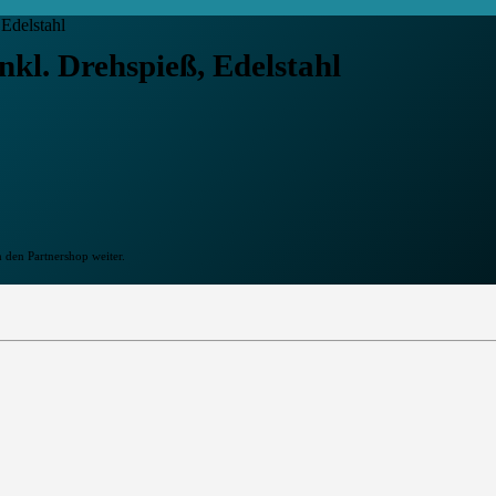
 Edelstahl
inkl. Drehspieß, Edelstahl
n den Partnershop weiter.