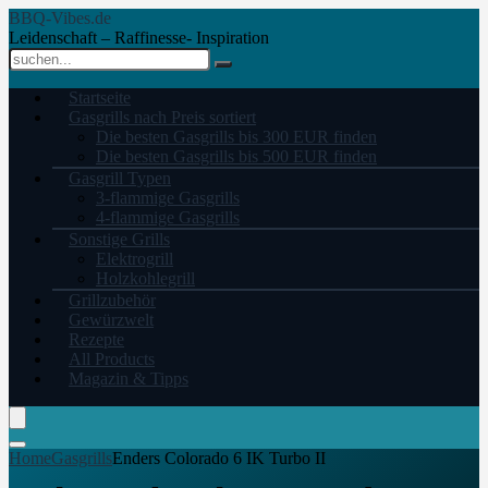
BBQ-Vibes.de
Leidenschaft – Raffinesse- Inspiration
Startseite
Gasgrills nach Preis sortiert
Die besten Gasgrills bis 300 EUR finden
Die besten Gasgrills bis 500 EUR finden
Gasgrill Typen
3-flammige Gasgrills
4-flammige Gasgrills
Sonstige Grills
Elektrogrill
Holzkohlegrill
Grillzubehör
Gewürzwelt
Rezepte
All Products
Magazin & Tipps
Home
Gasgrills
Enders Colorado 6 IK Turbo II