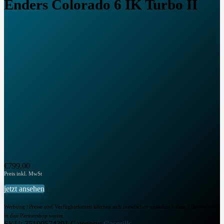
Enders Colorado 6 IK Turbo II
€
799,00
jetzt ansehen
Werbung | Preise und Verfügbarkeiten können sich inzwischen geändert haben. | Button leitet
in den Partnershop weiter.
SKU:
35100574391
Category:
Gasgrills