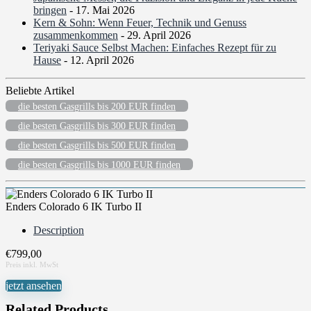
bringen
- 17. Mai 2026
Kern & Sohn: Wenn Feuer, Technik und Genuss
zusammenkommen
- 29. April 2026
Teriyaki Sauce Selbst Machen: Einfaches Rezept für zu
Hause
- 12. April 2026
Beliebte Artikel
die besten Gasgrills bis 200 EUR finden
die besten Gasgrills bis 300 EUR finden
die besten Gasgrills bis 500 EUR finden
die besten Gasgrills bis 1000 EUR finden
Enders Colorado 6 IK Turbo II
Description
€
799,00
jetzt ansehen
Related Products