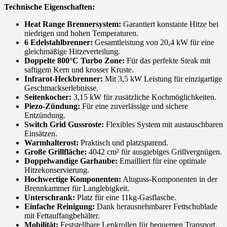
Technische Eigenschaften:
Heat Range Brennersystem:
Garantiert konstante Hitze bei
niedrigen und hohen Temperaturen.
6 Edelstahlbrenner:
Gesamtleistung von 20,4 kW für eine
gleichmäßige Hitzeverteilung.
Doppelte 800°C Turbo Zone:
Für das perfekte Steak mit
saftigem Kern und krosser Kruste.
Infrarot-Heckbrenner:
Mit 3,5 kW Leistung für einzigartige
Geschmackserlebnisse.
Seitenkocher:
3,15 kW für zusätzliche Kochmöglichkeiten.
Piezo-Zündung:
Für eine zuverlässige und sichere
Entzündung.
Switch Grid Gussroste:
Flexibles System mit austauschbaren
Einsätzen.
Warmhalterost:
Praktisch und platzsparend.
Große Grillfläche:
4042 cm² für ausgiebiges Grillvergnügen.
Doppelwandige Garhaube:
Emailliert für eine optimale
Hitzekonservierung.
Hochwertige Komponenten:
Aluguss-Komponenten in der
Brennkammer für Langlebigkeit.
Unterschrank:
Platz für eine 11kg-Gasflasche.
Einfache Reinigung:
Dank herausnehmbarer Fettschublade
mit Fettauffangbehälter.
Mobilität:
Feststellbare Lenkrollen für bequemen Transport.