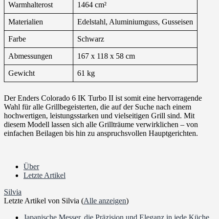
Warmhalterost
1464 cm²
Materialien
Edelstahl, Aluminiumguss, Gusseisen
Farbe
Schwarz
Abmessungen
167 x 118 x 58 cm
Gewicht
61 kg
Der Enders Colorado 6 IK Turbo II ist somit eine hervorragende
Wahl für alle Grillbegeisterten, die auf der Suche nach einem
hochwertigen, leistungsstarken und vielseitigen Grill sind. Mit
diesem Modell lassen sich alle Grillträume verwirklichen – von
einfachen Beilagen bis hin zu anspruchsvollen Hauptgerichten.
Über
Letzte Artikel
Silvia
Letzte Artikel von Silvia
(
Alle anzeigen
)
Japanische Messer, die Präzision und Eleganz in jede Küche