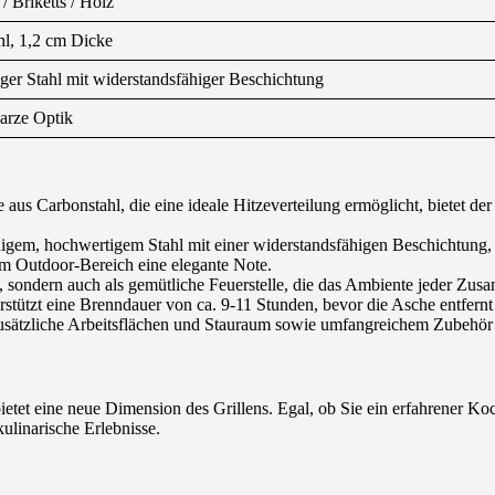
/ Briketts / Holz
hl, 1,2 cm Dicke
er Stahl mit widerstandsfähiger Beschichtung
arze Optik
 aus Carbonstahl, die eine ideale Hitzeverteilung ermöglicht, bietet 
digem, hochwertigem Stahl mit einer widerstandsfähigen Beschichtung, 
dem Outdoor-Bereich eine elegante Note.
he, sondern auch als gemütliche Feuerstelle, die das Ambiente jeder Zus
stützt eine Brenndauer von ca. 9-11 Stunden, bevor die Asche entfern
usätzliche Arbeitsflächen und Stauraum sowie umfangreichem Zubehör f
etet eine neue Dimension des Grillens. Egal, ob Sie ein erfahrener Koc
kulinarische Erlebnisse.