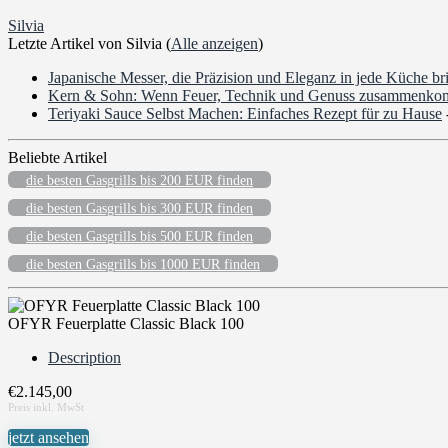
Silvia
Letzte Artikel von Silvia
(
Alle anzeigen
)
Japanische Messer, die Präzision und Eleganz in jede Küche br
Kern & Sohn: Wenn Feuer, Technik und Genuss zusammenk
Teriyaki Sauce Selbst Machen: Einfaches Rezept für zu Hause
Beliebte Artikel
die besten Gasgrills bis 200 EUR finden
die besten Gasgrills bis 300 EUR finden
die besten Gasgrills bis 500 EUR finden
die besten Gasgrills bis 1000 EUR finden
OFYR Feuerplatte Classic Black 100
Description
€
2.145,00
jetzt ansehen