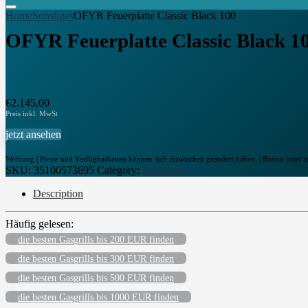
Home
Sonstiges
OFYR Feuerplatte Classic Black 100
OFYR Feuerplatte Classic Black 1
€
2.145,00
jetzt ansehen
Werbung | Preise und Verfügbarkeiten können sich inzwischen geändert haben. | Button leitet i
SKU:
35100573695
Category:
Sonstiges
Description
Häufig gelesen:
die besten Gasgrills bis 200 EUR finden
die besten Gasgrills bis 300 EUR finden
die besten Gasgrills bis 500 EUR finden
die besten Gasgrills bis 1000 EUR finden