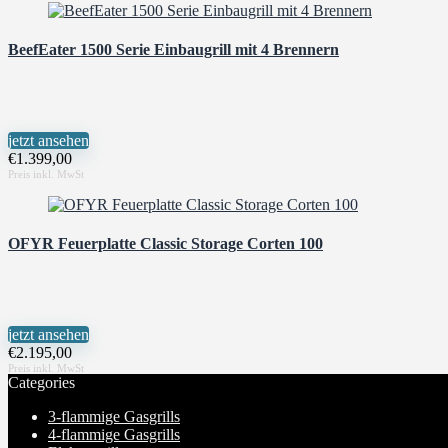
BeefEater 1500 Serie Einbaugrill mit 4 Brennern
jetzt ansehen
€
1.399,00
OFYR Feuerplatte Classic Storage Corten 100
jetzt ansehen
€
2.195,00
Categories
3-flammige Gasgrills
4-flammige Gasgrills