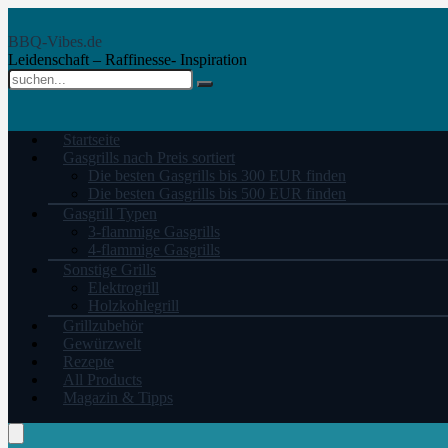
BBQ-Vibes.de
Leidenschaft – Raffinesse- Inspiration
Startseite
Gasgrills nach Preis sortiert
Die besten Gasgrills bis 300 EUR finden
Die besten Gasgrills bis 500 EUR finden
Gasgrill Typen
3-flammige Gasgrills
4-flammige Gasgrills
Sonstige Grills
Elektrogrill
Holzkohlegrill
Grillzubehör
Gewürzwelt
Rezepte
All Products
Magazin & Tipps