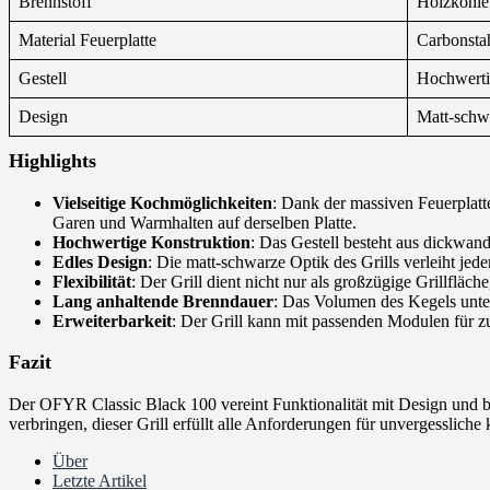
Brennstoff
Holzkohle 
Material Feuerplatte
Carbonsta
Gestell
Hochwertig
Design
Matt-schw
Highlights
Vielseitige Kochmöglichkeiten
: Dank der massiven Feuerplatte
Garen und Warmhalten auf derselben Platte.
Hochwertige Konstruktion
: Das Gestell besteht aus dickwan
Edles Design
: Die matt-schwarze Optik des Grills verleiht je
Flexibilität
: Der Grill dient nicht nur als großzügige Grillfläc
Lang anhaltende Brenndauer
: Das Volumen des Kegels unter
Erweiterbarkeit
: Der Grill kann mit passenden Modulen für z
Fazit
Der OFYR Classic Black 100 vereint Funktionalität mit Design und bi
verbringen, dieser Grill erfüllt alle Anforderungen für unvergessliche 
Über
Letzte Artikel