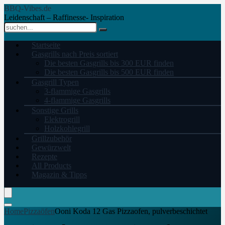
BBQ-Vibes.de
Leidenschaft – Raffinesse- Inspiration
Startseite
Gasgrills nach Preis sortiert
Die besten Gasgrills bis 300 EUR finden
Die besten Gasgrills bis 500 EUR finden
Gasgrill Typen
3-flammige Gasgrills
4-flammige Gasgrills
Sonstige Grills
Elektrogrill
Holzkohlegrill
Grillzubehör
Gewürzwelt
Rezepte
All Products
Magazin & Tipps
Home
Pizzaöfen
Ooni Koda 12 Gas Pizzaofen, pulverbeschichtet