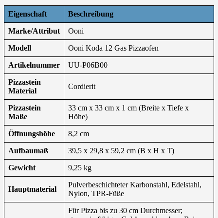
Eigenschaft
Beschreibung
Marke/Attribut
Ooni
Modell
Ooni Koda 12 Gas Pizzaofen
Artikelnummer
UU-P06B00
Pizzastein
Cordierit
Material
Pizzastein
33 cm x 33 cm x 1 cm (Breite x Tiefe x
Maße
Höhe)
Öffnungshöhe
8,2 cm
Aufbaumaß
39,5 x 29,8 x 59,2 cm (B x H x T)
Gewicht
9,25 kg
Pulverbeschichteter Karbonstahl, Edelstahl,
Hauptmaterial
Nylon, TPR-Füße
Für Pizza bis zu 30 cm Durchmesser;