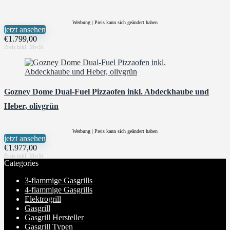
Werbung | Preis kann sich geändert haben
jetzt ansehen
€
1.799,00
Gozney Dome Dual-Fuel Pizzaofen inkl. Abdeckhaube und
Heber, olivgrün
Werbung | Preis kann sich geändert haben
jetzt ansehen
€
1.977,00
Categories
3-flammige Gasgrills
4-flammige Gasgrills
Elektrogrill
Gasgrill
Gasgrill Hersteller
Gasgrill Typen