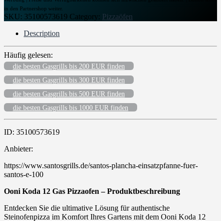
in den Partnershop weiter.
SKU:
35100573619
Category:
Pizzaöfen
Description
Häufig gelesen:
die besten Gasgrills bis 200 EUR finden
die besten Gasgrills bis 300 EUR finden
die besten Gasgrills bis 500 EUR finden
die besten Gasgrills bis 1000 EUR finden
ID: 35100573619
Anbieter:
https://www.santosgrills.de/santos-plancha-einsatzpfanne-fuer-
santos-e-100
Ooni Koda 12 Gas Pizzaofen – Produktbeschreibung
Entdecken Sie die ultimative Lösung für authentische
Steinofenpizza im Komfort Ihres Gartens mit dem Ooni Koda 12