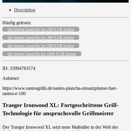
Description
Häufig gelesen:
die besten Gasgrills bis 200 EUR finden
die besten Gasgrills bis 300 EUR finden
die besten Gasgrills bis 500 EUR finden
die besten Gasgrills bis 1000 EUR finden
ID: 35994783574
Anbieter:
https://www.santosgrills.de/santos-plancha-einsatzpfanne-fuer-
santos-e-100
Traeger Ironwood XL: Fortgeschrittene Grill-
Technologie für anspruchsvolle Grillmeister
Der Traeger Ironwood XL setzt neue Maßstäbe in der Welt des