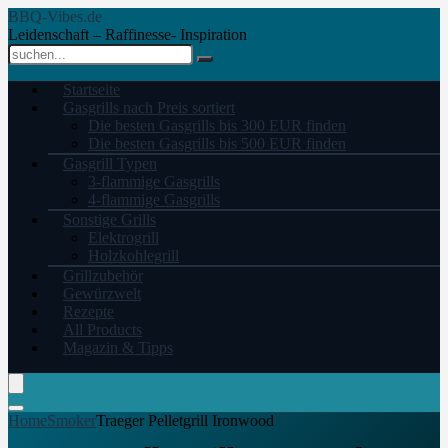
BBQ-Vibes.de
Leidenschaft – Raffinesse- Inspiration
Startseite
Gasgrills nach Preis sortiert
Die besten Gasgrills bis 300 EUR finden
Die besten Gasgrills bis 500 EUR finden
Gasgrill Typen
3-flammige Gasgrills
4-flammige Gasgrills
Sonstige Grills
Elektrogrill
Holzkohlegrill
Grillzubehör
Gewürzwelt
Rezepte
All Products
Magazin & Tipps
Home
Smoker
Traeger Pelletgrill Ironwood