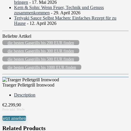
bringen
- 17. Mai 2026
Kern & Sohn: Wenn Feuer, Technik und Genuss
zusammenkommen
- 29. April 2026
Teriyaki Sauce Selbst Machen: Einfaches Rezept für zu
Hause
- 12. April 2026
Beliebte Artikel
die besten Gasgrills bis 200 EUR finden
die besten Gasgrills bis 300 EUR finden
die besten Gasgrills bis 500 EUR finden
die besten Gasgrills bis 1000 EUR finden
Traeger Pelletgrill Ironwood
Description
€
2.299,90
jetzt ansehen
Related Products