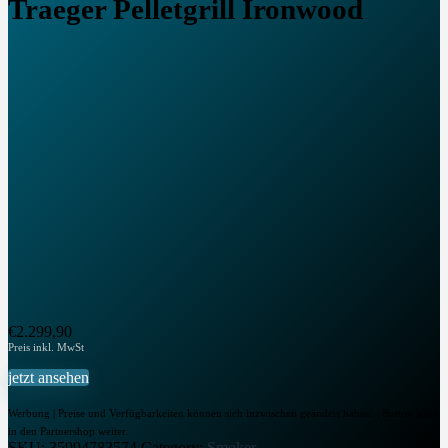
Traeger Pelletgrill Ironwood
€
2.299,90
jetzt ansehen
Werbung | Preise und Verfügbarkeiten können sich inzwischen geändert haben. | Button leitet
in den Partnershop weiter.
SKU:
35994783574
Category:
Smoker