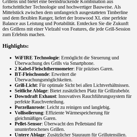
Grillens und bietet eine beeindruckende Kombination aus
fortschrittlicher Technologie und hochwertiger Bauweise. Als
Mittelstück zwischen dem umfangreich ausgestatteten Timberline
und dem flexiblen Ranger, liefert der Ironwood XL eine perfekte
Balance aus Leistung und Portabilität. Entdecken Sie die Zukunft
des Grillens mit einer Vielzahl von Features, die jede Grill-Session
zum Erlebnis machen.
Highlights:
WiFIRE Technologie
: Ermöglicht die Steuerung und
Überwachung des Grills via Smartphone.
2 Kabel-Fleischthermometer
: Für präzises Garen.
BT-Fleischsonde
: Erweitert die
Überwachungsmöglichkeiten.
Grill-Licht
: Für optimale Sicht bei allen Lichtverhältnissen.
Seitliche Ablage
: Bietet zusätzlichen Platz für Grillzubehör.
Downdraft Exhaust
: Innovatives Rauchführungssystem für
perfekte Rauchverteilung.
Porzellanroste
: Leicht zu reinigen und langlebig.
Vollisolierung
: Effiziente Wärmespeicherung für
gleichmäßiges Garen.
Pellet-Sensor
: Überwacht den Pelletstand für
ununterbrochenes Grillen.
Untere Ablage
: Zusätzlicher Stauraum für Grillutensilien.