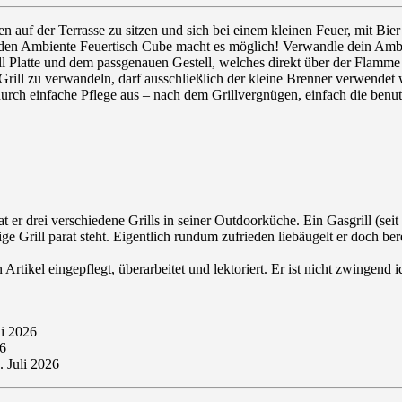
 auf der Terrasse zu sitzen und sich bei einem kleinen Feuer, mit Bie
 den Ambiente Feuertisch Cube macht es möglich! Verwandle dein Ambi
Platte und dem passgenauen Gestell, welches direkt über der Flamme pl
ill zu verwandeln, darf ausschließlich der kleine Brenner verwendet 
urch einfache Pflege aus – nach dem Grillvergnügen, einfach die benu
t er drei verschiedene Grills in seiner Outdoorküche. Ein Gasgrill (seit
ge Grill parat steht. Eigentlich rundum zufrieden liebäugelt er doch b
rtikel eingepflegt, überarbeitet und lektoriert. Er ist nicht zwingend 
li 2026
26
. Juli 2026