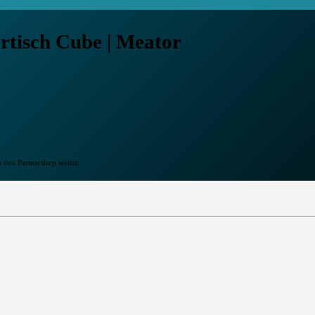
rtisch Cube | Meator
n den Partnershop weiter.