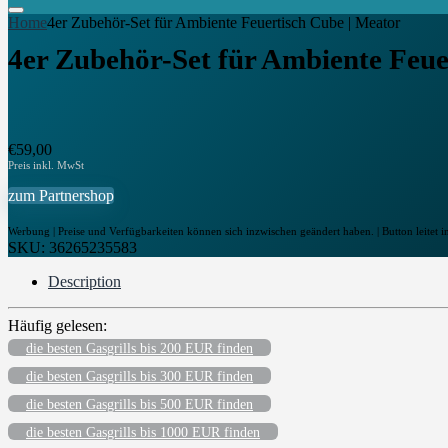
Home
4er Zubehör-Set für Ambiente Feuertisch Cube | Meator
4er Zubehör-Set für Ambiente Feue
€
59,00
zum Partnershop
Werbung | Preise und Verfügbarkeiten können sich inzwischen geändert haben. | Button leitet i
SKU:
36265235583
Description
Häufig gelesen:
die besten Gasgrills bis 200 EUR finden
die besten Gasgrills bis 300 EUR finden
die besten Gasgrills bis 500 EUR finden
die besten Gasgrills bis 1000 EUR finden