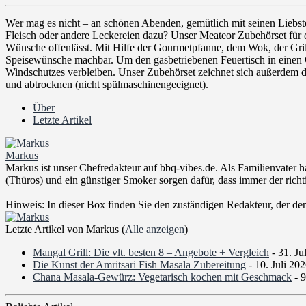
Wer mag es nicht – an schönen Abenden, gemütlich mit seinen Liebsten
Fleisch oder andere Leckereien dazu? Unser Meateor Zubehörset für
Wünsche offenlässt. Mit Hilfe der Gourmetpfanne, dem Wok, der Grill 
Speisewünsche machbar. Um den gasbetriebenen Feuertisch in einen Gr
Windschutzes verbleiben. Unser Zubehörset zeichnet sich außerdem d
und abtrocknen (nicht spülmaschinengeeignet).
Über
Letzte Artikel
Markus
Markus ist unser Chefredakteur auf bbq-vibes.de. Als Familienvater ha
(Thüros) und ein günstiger Smoker sorgen dafür, dass immer der richti
Hinweis: In dieser Box finden Sie den zuständigen Redakteur, der den A
Letzte Artikel von Markus
(
Alle anzeigen
)
Mangal Grill: Die vlt. besten 8 – Angebote + Vergleich
- 31. Ju
Die Kunst der Amritsari Fish Masala Zubereitung
- 10. Juli 20
Chana Masala-Gewürz: Vegetarisch kochen mit Geschmack
- 9