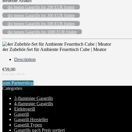
Beliebte Artikel
die besten Gasgrills bis 200 EUR finden
die besten Gasgrills bis 300 EUR finden
die besten Gasgrills bis 500 EUR finden
die besten Gasgrills bis 1000 EUR finden
4er Zubehör-Set für Ambiente Feuertisch Cube | Meator
Description
€
59,00
zum Partnershop
Categories
3-flammige Gasgrills
4-flammige Gasgrills
Elektrogrill
Gasgrill
Gasgrill Hersteller
Gasgrill Typen
Gasgrills nach Preis sortiert