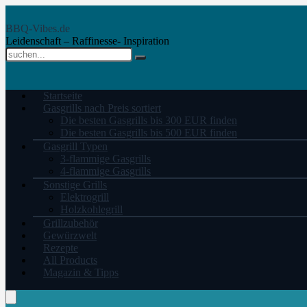
BBQ-Vibes.de
Leidenschaft – Raffinesse- Inspiration
Startseite
Gasgrills nach Preis sortiert
Die besten Gasgrills bis 300 EUR finden
Die besten Gasgrills bis 500 EUR finden
Gasgrill Typen
3-flammige Gasgrills
4-flammige Gasgrills
Sonstige Grills
Elektrogrill
Holzkohlegrill
Grillzubehör
Gewürzwelt
Rezepte
All Products
Magazin & Tipps