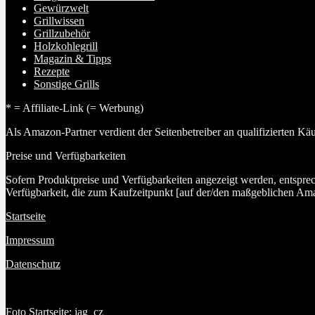
Gewürzwelt
Grillwissen
Grillzubehör
Holzkohlegrill
Magazin & Tipps
Rezepte
Sonstige Grills
* = Affiliate-Link (= Werbung)
Als Amazon-Partner verdient der Seitenbetreiber an qualifizierten Kä
Preise und Verfügbarkeiten
Sofern Produktpreise und Verfügbarkeiten angezeigt werden, entspre
Verfügbarkeit, die zum Kaufzeitpunkt [auf der/den maßgeblichen Ama
Startseite
Impressum
Datenschutz
Foto Startseite: jag_cz