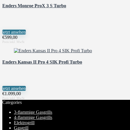
Enders Monroe ProX 3 S Turbo
jetzt ansehen
€
599,00
Enders Kansas II Pro 4 SIK Profi Turbo
jetzt ansehen
€
1.099,00
Categories
3-flammige Gasgrills
4-flammige Gasgrills
Elektrogrill
Gasgrill