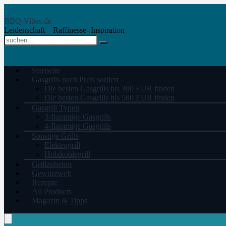
BBQ-Vibes.de
Leidenschaft – Raffinesse- Inspiration
Startseite
Gasgrills nach Preis sortiert
Die besten Gasgrills bis 300 EUR finden
Die besten Gasgrills bis 500 EUR finden
Gasgrill Typen
3-flammige Gasgrills
4-flammige Gasgrills
Sonstige Grills
Elektrogrill
Holzkohlegrill
Grillzubehör
Gewürzwelt
Rezepte
All Products
Magazin & Tipps