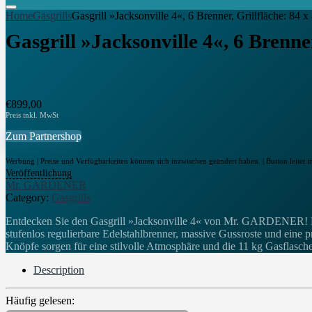
Home
Gasgrills
Gasgrill »Jacksonville 4«, 6 Brenner, Grillfläche: 84 
Gasgrill »Jacksonville 4«, 6 Brenne
€
899,00
Zum Partnershop
Werbung | Preise und Verfügbarkeiten können sich inzwischen geändert haben. | Button leitet i
Veröffentlichung
Mr. GARDENER
Category:
Gasgrills
Entdecken Sie den Gasgrill »Jacksonville 4« von Mr. GARDENER! Mit 
stufenlos regulierbare Edelstahlbrenner, massive Gussroste und eine 
Knöpfe sorgen für eine stilvolle Atmosphäre und die 11 kg Gasflasch
Description
Häufig gelesen: