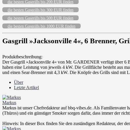
die besten Gasgrills bis 200 EUR finden
die besten Gasgrills bis 300 EUR finden
die besten Gasgrills bis 500 EUR finden
die besten Gasgrills bis 1000 EUR finden
Gasgrill »Jacksonville 4«, 6 Brenner, Gr
Produktbeschreibung:
Der Gasgrill »Jacksonville 4« von Mr. GARDENER verfügt über 6 Brenn
haben eine Leistung von jeweils 4 kW. Die Grillfläche besteht aus ma
und einen Sear-Brenner mit 4,3 kW. Die Knöpfe des Grills sind mit 
Über
Letzte Artikel
Markus
Markus ist unser Chefredakteur auf bbq-vibes.de. Als Familienvater ha
(Thüros) und ein günstiger Smoker sorgen dafür, dass immer der richti
Hinweis: In dieser Box finden Sie den zuständigen Redakteur, der den A