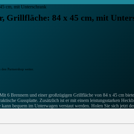
x 45 cm, mit Unterschrank
r, Grillfläche: 84 x 45 cm, mit Unte
n den Partnershop weiter.
6 Brennern und einer großzügigen Grillfläche von 84 x 45 cm bietet e
praktische Gussplatte. Zusätzlich ist er mit einem leistungsstarken He
e kann bequem im Unterwagen verstaut werden. Holen Sie sich jetzt den 