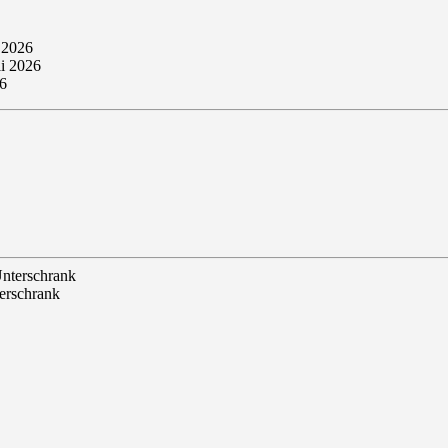
 2026
li 2026
26
terschrank