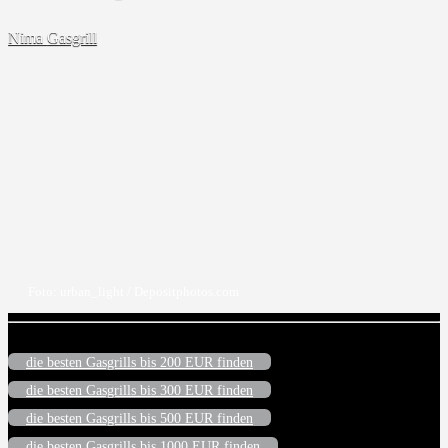
Nima
Gasgrill
Foto: urban_light / Depositphotos.com
Häufig gelesen:
die besten Gasgrills bis 200 EUR finden
die besten Gasgrills bis 300 EUR finden
die besten Gasgrills bis 500 EUR finden
die besten Gasgrills bis 1000 EUR finden