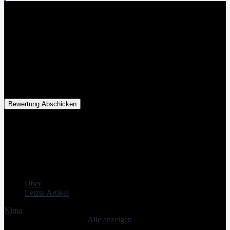
Wie hilfreich war dieser Beitrag?
Klicke auf die Sterne um zu bewerten!
Bewertung Abschicken
Durchschnittliche Bewertung
0
/ 5. Anzahl Bewertungen:
0
Bisher keine Bewertungen! Sei der Erste, der diesen Beitrag
bewertet.
Originally posted 2022-09-02 14:51:54.
Über
Letzte Artikel
Nima
Letzte Artikel von Nima
(
Alle anzeigen
)