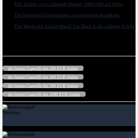
Der Zauber von Cubanelle Pepper: Süße trifft auf Hitze
- 8.
August 2026
Die heilenden Eigenschaften von Heiligem Basilikum
- 8.
August 2026
Die Magie des Achari-Masal: Ein Blick in die indische Küche
- 7. August 2026
Letzte Aktualisierung am 2026-08-08 / Affiliate Links / Bilder von der Amazon Product Advertising API
Der Preis ist möglicherweise inzwischen geändert worden und auf dieser Seite nicht mehr aktuell
Beliebte Artikel
die besten Gasgrills bis 200 EUR finden
die besten Gasgrills bis 300 EUR finden
die besten Gasgrills bis 500 EUR finden
die besten Gasgrills bis 1000 EUR finden
Previous
Tisch-Gasgrill – das musst du wissen