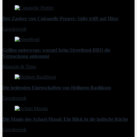
Der Zauber von Cubanelle Pepper: Süße trifft auf Hitze
Gewürzwelt
Grillen unterwegs: worauf beim Streetfood-BBQ die
Verpackung ankommt
Magazin & Tipps
Die heilenden Eigenschaften von Heiligem Basilikum
Gewürzwelt
Die Magie des Achari-Masal: Ein Blick in die indische Küche
Gewürzwelt