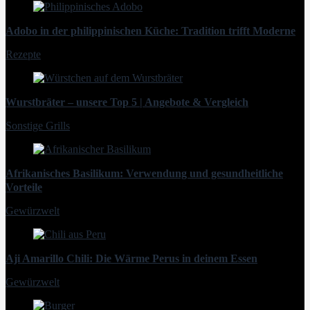
Adobo in der philippinischen Küche: Tradition trifft Moderne
Rezepte
Wurstbräter – unsere Top 5 | Angebote & Vergleich
Sonstige Grills
Afrikanisches Basilikum: Verwendung und gesundheitliche
Vorteile
Gewürzwelt
Aji Amarillo Chili: Die Wärme Perus in deinem Essen
Gewürzwelt