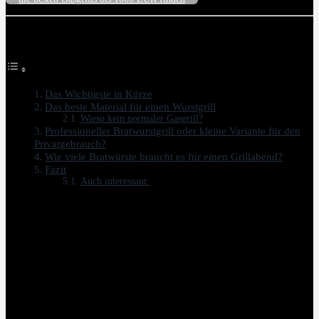
Inhalt
Das Wichtigste in Kürze
Das beste Material für einen Wurstgrill
Wieso kein normaler Gasgrill?
Professioneller Bratwurstgrill oder kleine Variante für den
Privatgebrauch?
Wie viele Bratwürste braucht es für einen Grillabend?
Fazit
Auch interessant:
0
(
0
)
Die Bratwurst gehört mittlerweile schon fast zum deutschen
Kulturgut. Bei keiner Grillparty darf eine Bratwurst auf dem Teller
fehlen und nur wenige Gerichte lassen sich so einfach in jeder Stadt
finden wie die Bratwurst. Wer selbst ebenfalls ein großer Fan von
Bratwürstchen ist, der hat sicherlich schon einmal über die
Anschaffung eines Bratwurstgrills nachgedacht. Heutzutage finden
sich Bratwurstgrills in den unterschiedlichsten Formen und