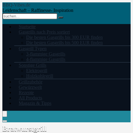
BBQ-Vibes.de
Leidenschaft – Raffinesse- Inspiration
Startseite
Gasgrills nach Preis sortiert
Die besten Gasgrills bis 300 EUR finden
Die besten Gasgrills bis 500 EUR finden
Gasgrill Typen
3-flammige Gasgrills
4-flammige Gasgrills
Sonstige Grills
Elektrogrill
Holzkohlegrill
Grillzubehör
Gewürzwelt
Rezepte
All Products
Magazin & Tipps
Bratwurstgrill