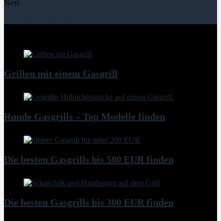
Next
Der Elektro Grill
weitere Artikel
Grillen mit einem Gasgrill
Runde Gasgrills – Top Modelle finden
Die besten Gasgrills bis 500 EUR finden
Die besten Gasgrills bis 300 EUR finden