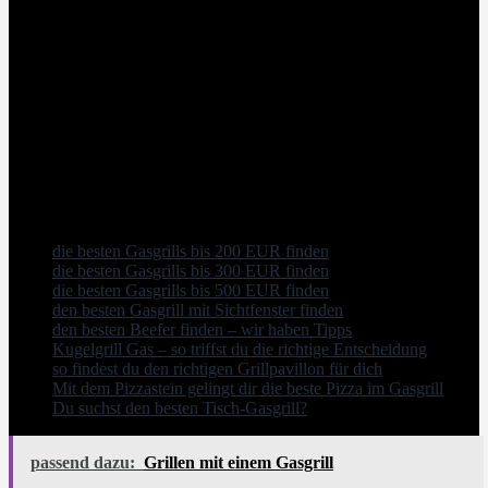
Ein Bratwurstgrill ist eine tolle Anschaffung und ist außerdem das
Highlight bei jeder Grill- und Gartenparty. Gerade für diejenigen,
die sich keinen großen und teuren Gasgrill zulegen möchten, ist ein
Würstchengrill eine der bestmöglichen Alternativen, welche für
kleines Geld zu haben sind.
Auch interessant:
die besten Gasgrills bis 200 EUR finden
die besten Gasgrills bis 300 EUR finden
die besten Gasgrills bis 500 EUR finden
den besten Gasgrill mit Sichtfenster finden
den besten Beefer finden – wir haben Tipps
Kugelgrill Gas – so triffst du die richtige Entscheidung
so findest du den richtigen Grillpavillon für dich
Mit dem Pizzastein gelingt dir die beste Pizza im Gasgrill
Du suchst den besten Tisch-Gasgrill?
passend dazu:
Grillen mit einem Gasgrill