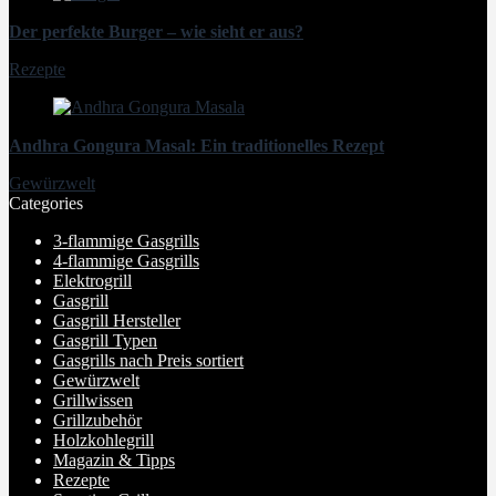
Der perfekte Burger – wie sieht er aus?
Rezepte
Andhra Gongura Masal: Ein traditionelles Rezept
Gewürzwelt
Categories
3-flammige Gasgrills
4-flammige Gasgrills
Elektrogrill
Gasgrill
Gasgrill Hersteller
Gasgrill Typen
Gasgrills nach Preis sortiert
Gewürzwelt
Grillwissen
Grillzubehör
Holzkohlegrill
Magazin & Tipps
Rezepte